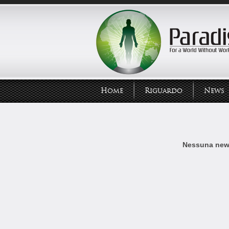
Home
Riguardo
News
Nessuna news