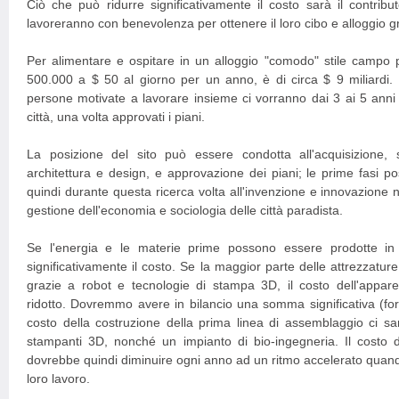
Ciò che può ridurre significativamente il costo sarà il contribu
lavoreranno con benevolenza per ottenere il loro cibo e alloggio gr
Per alimentare e ospitare in un alloggio "comodo" stile campo 
500.000 a $ 50 al giorno per un anno, è di circa $ 9 miliardi.
persone motivate a lavorare insieme ci vorranno dai 3 ai 5 anni
città, una volta approvati i piani.
La posizione del sito può essere condotta all'acquisizione, se
architettura e design, e approvazione dei piani; le prime fasi p
quindi durante questa ricerca volta all'invenzione e innovazione n
gestione dell'economia e sociologia delle città paradista.
Se l'energia e le materie prime possono essere prodotte in 
significativamente il costo. Se la maggior parte delle attrezzatur
grazie a robot e tecnologie di stampa 3D, il costo dell'appar
ridotto. Dovremmo avere in bilancio una somma significativa (forse
costo della costruzione della prima linea di assemblaggio ci sa
stampanti 3D, nonché un impianto di bio-ingegneria. Il costo d
dovrebbe quindi diminuire ogni anno ad un ritmo accelerato quando
loro lavoro.