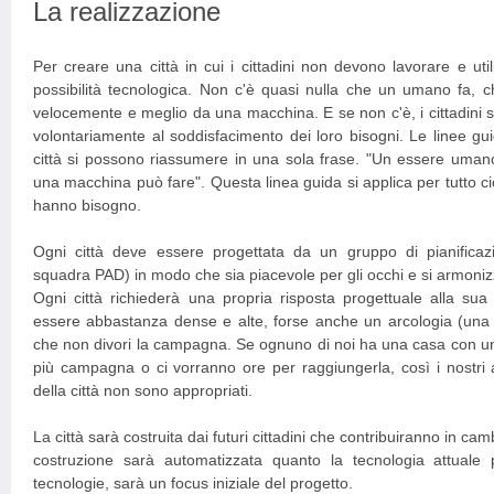
La realizzazione
Per creare una città in cui i cittadini non devono lavorare e uti
possibilità tecnologica. Non c'è quasi nulla che un umano fa, 
velocemente e meglio da una macchina. E se non c'è, i cittadini s
volontariamente al soddisfacimento dei loro bisogni. Le linee gui
città si possono riassumere in una sola frase. "Un essere uman
una macchina può fare". Questa linea guida si applica per tutto ciò 
hanno bisogno.
Ogni città deve essere progettata da un gruppo di pianificazio
squadra PAD) in modo che sia piacevole per gli occhi e si armonizz
Ogni città richiederà una propria risposta progettuale alla su
essere abbastanza dense e alte, forse anche un arcologia (una ci
che non divori la campagna. Se ognuno di noi ha una casa con un 
più campagna o ci vorranno ore per raggiungerla, così i nostri a
della città non sono appropriati.
La città sarà costruita dai futuri cittadini che contribuiranno in cam
costruzione sarà automatizzata quanto la tecnologia attuale p
tecnologie, sarà un focus iniziale del progetto.