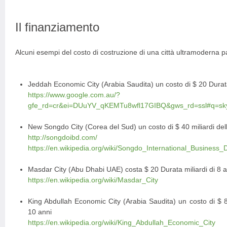
Il finanziamento
Alcuni esempi del costo di costruzione di una città ultramoderna 
Jeddah Economic City (Arabia Saudita) un costo di $ 20 Durata 
https://www.google.com.au/?
gfe_rd=cr&ei=DUuYV_qKEMTu8wfl17GIBQ&gws_rd=ssl#q=sky
New Songdo City (Corea del Sud) un costo di $ 40 miliardi dell
http://songdoibd.com/
https://en.wikipedia.org/wiki/Songdo_International_Business_Di
Masdar City (Abu Dhabi UAE) costa $ 20 Durata miliardi di 8 a
https://en.wikipedia.org/wiki/Masdar_City
King Abdullah Economic City (Arabia Saudita) un costo di $ 86
10 anni
https://en.wikipedia.org/wiki/King_Abdullah_Economic_City