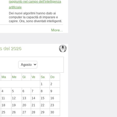
raggiunto nel campo dell'intelligenza
artificiale
Dei nuovi algoritmi hanno dato ai
computer la capacità di imparare e
capire. Ora, sono diventati intelligenti.
More...
 del 2026
Ma
Me
Gi
Ve
Sa
Do
1
2
4
5
6
7
8
9
11
12
13
14
15
16
18
19
20
21
22
23
25
26
27
28
29
30