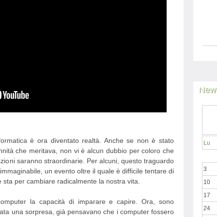
News
nformatica è ora diventato realtà. Anche se non è stato
Lu
ennità che meritava, non vi è alcun dubbio per coloro che
zioni saranno straordinarie. Per alcuni, questo traguardo
3
immaginabile, un evento oltre il quale è difficile tentare di
 sta per cambiare radicalmente la nostra vita.
10
17
computer la capacità di imparare e capire. Ora, sono
24
è stata una sorpresa, già pensavano che i computer fossero