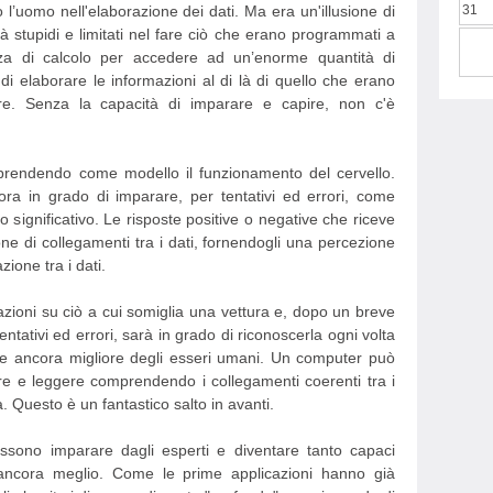
o l’uomo nell'elaborazione dei dati. Ma era un'illusione di
31
tà stupidi e limitati nel fare ciò che erano programmati a
za di calcolo per accedere ad un’enorme quantità di
 elaborare le informazioni al di là di quello che erano
are. Senza la capacità di imparare e capire, non c'è
prendendo come modello il funzionamento del cervello.
ora in grado di imparare, per tentativi ed errori, come
 significativo. Le risposte positive o negative che riceve
ne di collegamenti tra i dati, fornendogli una percezione
ione tra i dati.
zioni su ciò a cui somiglia una vettura e, dopo un breve
ntativi ed errori, sarà in grado di riconoscerla ogni volta
e ancora migliore degli esseri umani. Un computer può
ere e leggere comprendendo i collegamenti coerenti tra i
 Questo è un fantastico salto in avanti.
sono imparare dagli esperti e diventare tanto capaci
 ancora meglio. Come le prime applicazioni hanno già