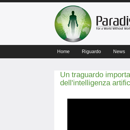
Home
Riguardo
News
Un traguardo importa
dell'intelligenza artifi