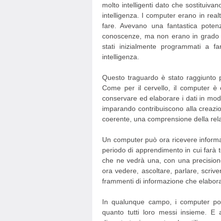
molto intelligenti dato che sostituivan
intelligenza. I computer erano in real
fare. Avevano una fantastica poten
conoscenze, ma non erano in grado di
stati inizialmente programmati a f
intelligenza.
Questo traguardo è stato raggiunto 
Come per il cervello, il computer è 
conservare ed elaborare i dati in modo
imparando contribuiscono alla creazio
coerente, una comprensione della relaz
Un computer può ora ricevere informa
periodo di apprendimento in cui farà te
che ne vedrà una, con una precision
ora vedere, ascoltare, parlare, scriv
frammenti di informazione che elabora.
In qualunque campo, i computer pos
quanto tutti loro messi insieme. E