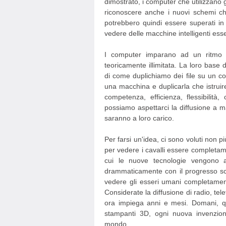
dimostrato, i computer che utilizzano 
riconoscere anche i nuovi schemi ch
potrebbero quindi essere superati in
vedere delle macchine intelligenti esser
I computer imparano ad un ritmo 
teoricamente illimitata. La loro base 
di come duplichiamo dei file su un c
una macchina e duplicarla che istruir
competenza, efficienza, flessibilità
possiamo aspettarci la diffusione a mac
saranno a loro carico.
Per farsi un'idea, ci sono voluti non pi
per vedere i cavalli essere completame
cui le nuove tecnologie vengono 
drammaticamente con il progresso sci
vedere gli esseri umani completamente
Considerate la diffusione di radio, tele
ora impiega anni e mesi. Domani, q
stampanti 3D, ogni nuova invenzion
mondo.