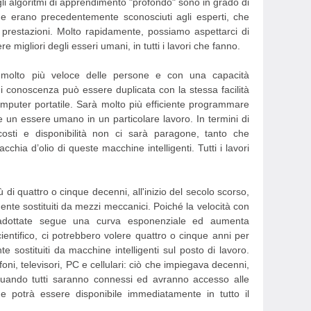
gli algoritmi di apprendimento "profondo" sono in grado di
e erano precedentemente sconosciuti agli esperti, che
 prestazioni. Molto rapidamente, possiamo aspettarci di
e migliori degli esseri umani, in tutti i lavori che fanno.
molto più veloce delle persone e con una capacità
di conoscenza può essere duplicata con la stessa facilità
omputer portatile. Sarà molto più efficiente programmare
e un essere umano in un particolare lavoro. In termini di
, costi e disponibilità non ci sarà paragone, tanto che
chia d’olio di queste macchine intelligenti. Tutti i lavori
ù di quattro o cinque decenni, all'inizio del secolo scorso,
nte sostituiti da mezzi meccanici. Poiché la velocità con
adottate segue una curva esponenziale ed aumenta
entifico, ci potrebbero volere quattro o cinque anni per
 sostituiti da macchine intelligenti sul posto di lavoro.
foni, televisori, PC e cellulari: ciò che impiegava decenni,
uando tutti saranno connessi ed avranno accesso alle
e potrà essere disponibile immediatamente in tutto il