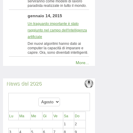
serviranno come modelli di lavoro
paradista realizzate in tutto il mondo.
gennaio 14, 2015
Un traguardo importante è stato
raggiunto nel campo dell'intelligenza
artificiale
Dei nuovi algoritmi hanno dato ai
computer la capacità di imparare e
capire. Ora, sono diventati intelligenti.
More...
News del 2026
Lu
Ma
Me
Gi
Ve
Sa
Do
1
2
3
4
5
6
7
8
9