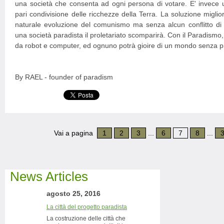
una società che consenta ad ogni persona di votare. E' invece u
pari condivisione delle ricchezze della Terra. La soluzione migli
naturale evoluzione del comunismo ma senza alcun conflitto di
una società paradista il proletariato scomparirà. Con il Paradismo, i
da robot e computer, ed ognuno potrà gioire di un mondo senza p
By RAEL - founder of paradism
Vai a pagina
1
2
3
...
6
7
8
...
News Articles
agosto 25, 2016
La città del progetto paradista
La costruzione delle città che