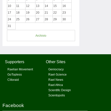
10
11
12
13
14
15
16
17
18
19
20
21
22
23
24
25
26
27
28
29
30
31
Archivio
Supporters
Other Sites
Raelian Movement
Geniocracy
GoTopless
Rael-Science
Clitoraid
Rael News
Rael Africa
Scientific Design
Scientopolis
Facebook