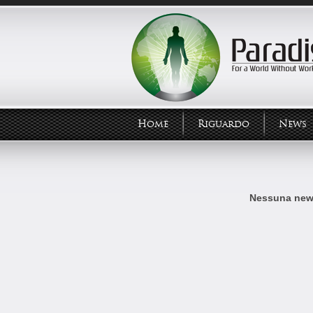
Home
Riguardo
News
Nessuna news