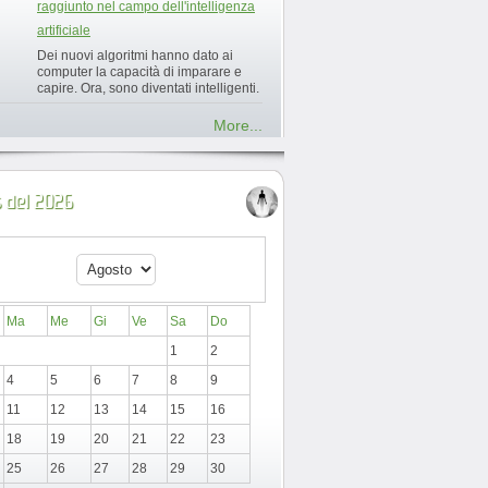
raggiunto nel campo dell'intelligenza
artificiale
Dei nuovi algoritmi hanno dato ai
computer la capacità di imparare e
capire. Ora, sono diventati intelligenti.
More...
 del 2026
Ma
Me
Gi
Ve
Sa
Do
1
2
4
5
6
7
8
9
11
12
13
14
15
16
18
19
20
21
22
23
25
26
27
28
29
30