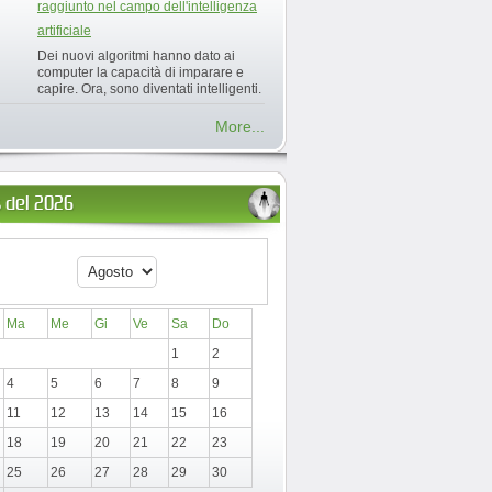
raggiunto nel campo dell'intelligenza
artificiale
Dei nuovi algoritmi hanno dato ai
computer la capacità di imparare e
capire. Ora, sono diventati intelligenti.
More...
 del 2026
Ma
Me
Gi
Ve
Sa
Do
1
2
4
5
6
7
8
9
11
12
13
14
15
16
18
19
20
21
22
23
25
26
27
28
29
30