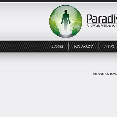
Home
Riguardo
News
Nessuna news