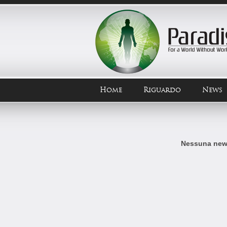
Home
Riguardo
News
Nessuna news