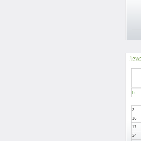
News
Lu
3
10
17
24