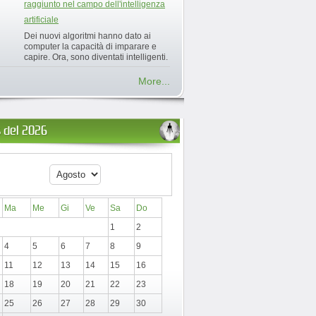
raggiunto nel campo dell'intelligenza
artificiale
Dei nuovi algoritmi hanno dato ai
computer la capacità di imparare e
capire. Ora, sono diventati intelligenti.
More...
 del 2026
Ma
Me
Gi
Ve
Sa
Do
1
2
4
5
6
7
8
9
11
12
13
14
15
16
18
19
20
21
22
23
25
26
27
28
29
30