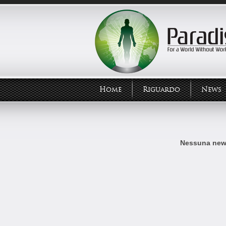
Home
Riguardo
News
Nessuna news