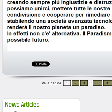
Vai a pagina
1
2
3
...
30
31
News Articles