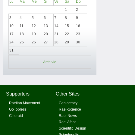
Lu
Ma
Me
Gi
Ve
Sa
Do
1
2
3
4
5
6
7
8
9
10
11
12
13
14
15
16
17
18
19
20
21
22
23
24
25
26
27
28
29
30
31
Archivio
Supporters
Other Sites
Raelian Movement
Geniocracy
GoTopless
Rael-Science
Clitoraid
Rael News
Rael Africa
Scientific Design
Scientopolis