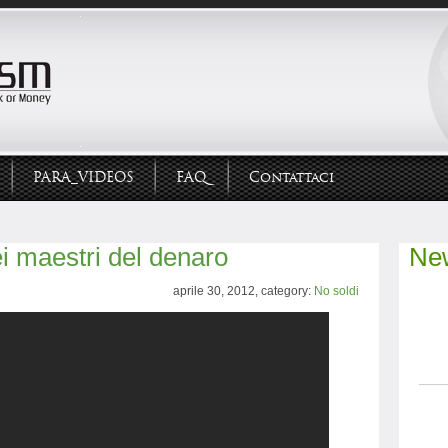
PARA_VIDEOS
FAQ
Contattaci
dei maestri del denaro
New
aprile 30, 2012, category:
No soldi