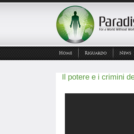
Home
Riguardo
News
Il potere e i crimini 