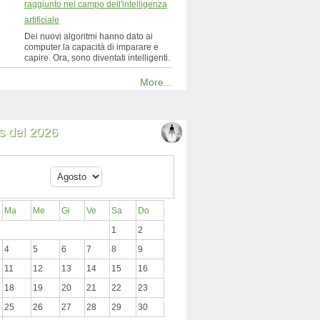
raggiunto nel campo dell'intelligenza
artificiale
Dei nuovi algoritmi hanno dato ai
computer la capacità di imparare e
capire. Ora, sono diventati intelligenti.
More...
 del 2026
Ma
Me
Gi
Ve
Sa
Do
1
2
4
5
6
7
8
9
11
12
13
14
15
16
18
19
20
21
22
23
25
26
27
28
29
30