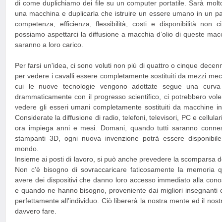
di come duplichiamo dei file su un computer portatile. Sarà molt
una macchina e duplicarla che istruire un essere umano in un part
competenza, efficienza, flessibilità, costi e disponibilità non
possiamo aspettarci la diffusione a macchia d’olio di queste macchin
saranno a loro carico.
Per farsi un'idea, ci sono voluti non più di quattro o cinque decenni
per vedere i cavalli essere completamente sostituiti da mezzi mecc
cui le nuove tecnologie vengono adottate segue una curv
drammaticamente con il progresso scientifico, ci potrebbero vole
vedere gli esseri umani completamente sostituiti da macchine inte
Considerate la diffusione di radio, telefoni, televisori, PC e cellul
ora impiega anni e mesi. Domani, quando tutti saranno conne
stampanti 3D, ogni nuova invenzione potrà essere disponibile
mondo.
Insieme ai posti di lavoro, si può anche prevedere la scomparsa de
Non c'è bisogno di sovraccaricare faticosamente la memoria q
avere dei dispositivi che danno loro accesso immediato alla con
e quando ne hanno bisogno, proveniente dai migliori insegnanti e
perfettamente all’individuo. Ciò libererà la nostra mente ed il nos
davvero fare.