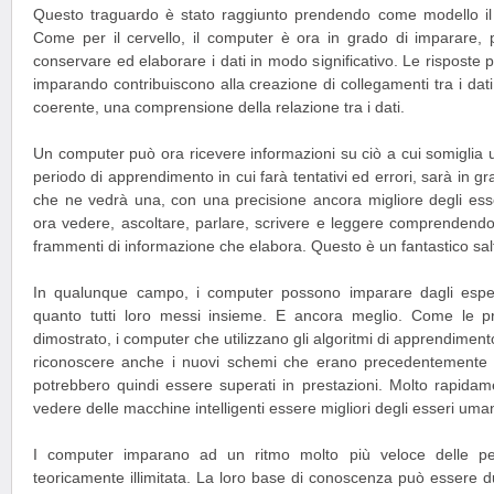
Questo traguardo è stato raggiunto prendendo come modello il 
Come per il cervello, il computer è ora in grado di imparare, p
conservare ed elaborare i dati in modo significativo. Le risposte 
imparando contribuiscono alla creazione di collegamenti tra i dat
coerente, una comprensione della relazione tra i dati.
Un computer può ora ricevere informazioni su ciò a cui somiglia 
periodo di apprendimento in cui farà tentativi ed errori, sarà in gr
che ne vedrà una, con una precisione ancora migliore degli es
ora vedere, ascoltare, parlare, scrivere e leggere comprendendo 
frammenti di informazione che elabora. Questo è un fantastico salt
In qualunque campo, i computer possono imparare dagli esper
quanto tutti loro messi insieme. E ancora meglio. Come le p
dimostrato, i computer che utilizzano gli algoritmi di apprendimen
riconoscere anche i nuovi schemi che erano precedentemente sc
potrebbero quindi essere superati in prestazioni. Molto rapidam
vedere delle macchine intelligenti essere migliori degli esseri umani,
I computer imparano ad un ritmo molto più veloce delle p
teoricamente illimitata. La loro base di conoscenza può essere dup