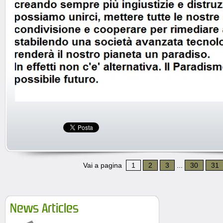
Vai a pagina
1
2
3
...
30
31
News Articles