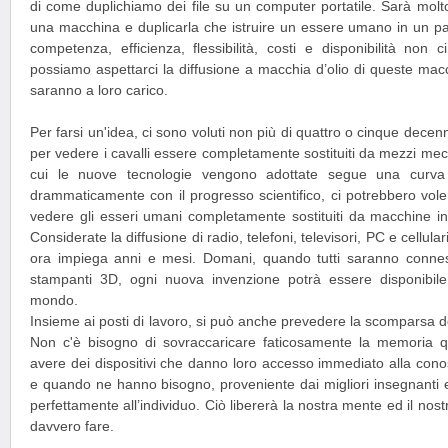
di come duplichiamo dei file su un computer portatile. Sarà molt
una macchina e duplicarla che istruire un essere umano in un part
competenza, efficienza, flessibilità, costi e disponibilità non
possiamo aspettarci la diffusione a macchia d’olio di queste macchin
saranno a loro carico.
Per farsi un'idea, ci sono voluti non più di quattro o cinque decenni
per vedere i cavalli essere completamente sostituiti da mezzi mecc
cui le nuove tecnologie vengono adottate segue una curv
drammaticamente con il progresso scientifico, ci potrebbero vole
vedere gli esseri umani completamente sostituiti da macchine inte
Considerate la diffusione di radio, telefoni, televisori, PC e cellul
ora impiega anni e mesi. Domani, quando tutti saranno conne
stampanti 3D, ogni nuova invenzione potrà essere disponibile
mondo.
Insieme ai posti di lavoro, si può anche prevedere la scomparsa de
Non c'è bisogno di sovraccaricare faticosamente la memoria q
avere dei dispositivi che danno loro accesso immediato alla con
e quando ne hanno bisogno, proveniente dai migliori insegnanti e
perfettamente all’individuo. Ciò libererà la nostra mente ed il nos
davvero fare.