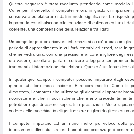
Questo traguardo è stato raggiunto prendendo come modello il 
Come per il cervello, il computer è ora in grado di imparare, p
conservare ed elaborare i dati in modo significativo. Le risposte 
imparando contribuiscono alla creazione di collegamenti tra i dat
coerente, una comprensione della relazione tra i dati.
Un computer può ora ricevere informazioni su ciò a cui somiglia 
periodo di apprendimento in cui farà tentativi ed errori, sarà in gr
che ne vedrà una, con una precisione ancora migliore degli es
ora vedere, ascoltare, parlare, scrivere e leggere comprendendo 
frammenti di informazione che elabora. Questo è un fantastico salt
In qualunque campo, i computer possono imparare dagli esper
quanto tutti loro messi insieme. E ancora meglio. Come le p
dimostrato, i computer che utilizzano gli algoritmi di apprendimen
riconoscere anche i nuovi schemi che erano precedentemente sc
potrebbero quindi essere superati in prestazioni. Molto rapidam
vedere delle macchine intelligenti essere migliori degli esseri umani,
I computer imparano ad un ritmo molto più veloce delle p
teoricamente illimitata. La loro base di conoscenza può essere dup