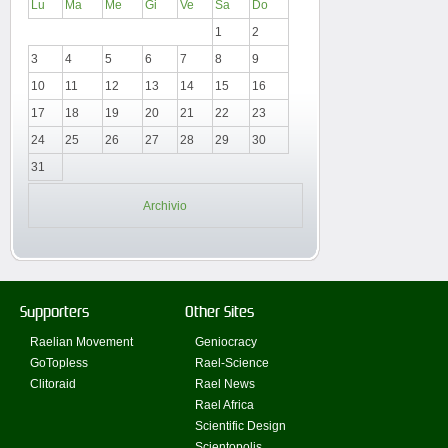
Lu
Ma
Me
Gi
Ve
Sa
Do
1
2
3
4
5
6
7
8
9
10
11
12
13
14
15
16
17
18
19
20
21
22
23
24
25
26
27
28
29
30
31
Archivio
Supporters
Other Sites
Raelian Movement
Geniocracy
GoTopless
Rael-Science
Clitoraid
Rael News
Rael Africa
Scientific Design
Scientopolis