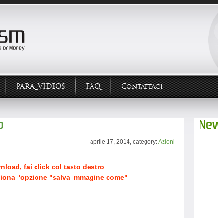
PARA_VIDEOS
FAQ
Contattaci
o
New
aprile 17, 2014, category:
Azioni
wnload, fai click col tasto destro
ziona l'opzione "salva immagine come"