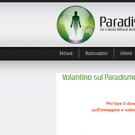
Home
Riguardo
News
Volantino sul Paradism
Per fare il do
sull'immagine e sele