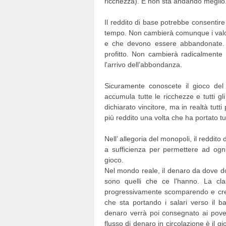
ricchezza). E non sta andando meglio
Il reddito di base potrebbe consentir
tempo. Non cambierà comunque i valor
e che devono essere abbandonate. Va
profitto. Non cambierà radicalmente 
l'arrivo dell’abbondanza.
Sicuramente conoscete il gioco del
accumula tutte le ricchezze e tutti gli
dichiarato vincitore, ma in realtà tutt
più reddito una volta che ha portato tutti
Nell’ allegoria del monopoli, il reddi
a sufficienza per permettere ad ogni
gioco.
Nel mondo reale, il denaro da dove d
sono quelli che ce l'hanno. La cl
progressivamente scomparendo e crea r
che sta portando i salari verso il b
denaro verrà poi consegnato ai poveri
flusso di denaro in circolazione è il 