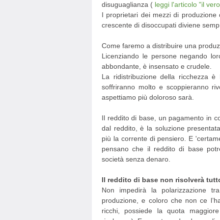
disuguaglianza (
leggi l'articolo "il v
I proprietari dei mezzi di produzion
crescente di disoccupati diviene semp
Come faremo a distribuire una produz
Licenziando le persone negando lor
abbondante, è insensato e crudele.
La ridistribuzione della ricchezza 
soffriranno molto e scoppieranno riv
aspettiamo più doloroso sarà.
Il reddito di base, un pagamento in co
dal reddito, è la soluzione presenta
più la corrente di pensiero. E 'certam
pensano che il reddito di base potr
società senza denaro.
Il reddito di base non risolverà tutt
Non impedirà la polarizzazione tr
produzione, e coloro che non ce l’h
ricchi, possiede la quota maggiore