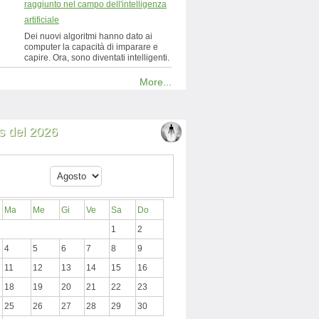
raggiunto nel campo dell'intelligenza
artificiale
Dei nuovi algoritmi hanno dato ai
computer la capacità di imparare e
capire. Ora, sono diventati intelligenti.
More...
 del 2026
Ma
Me
Gi
Ve
Sa
Do
1
2
4
5
6
7
8
9
11
12
13
14
15
16
18
19
20
21
22
23
25
26
27
28
29
30