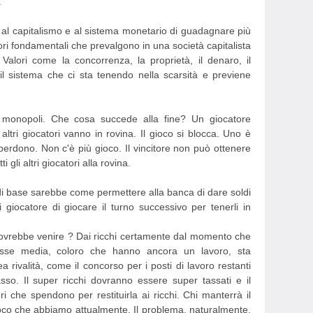
.
e al capitalismo e al sistema monetario di guadagnare più
i fondamentali che prevalgono in una società capitalista
lori come la concorrenza, la proprietà, il denaro, il
il sistema che ci sta tenendo nella scarsità e previene
 monopoli. Che cosa succede alla fine? Un giocatore
 altri giocatori vanno in rovina. Il gioco si blocca. Uno è
i perdono. Non c'è più gioco. Il vincitore non può ottenere
 gli altri giocatori alla rovina.
to di base sarebbe come permettere alla banca di dare soldi
 giocatore di giocare il turno successivo per tenerli in
ovrebbe venire ? Dai ricchi certamente dal momento che
asse media, coloro che hanno ancora un lavoro, sta
ivalità, come il concorso per i posti di lavoro restanti
asso. Il super ricchi dovranno essere super tassati e il
 che spendono per restituirla ai ricchi. Chi manterrà il
gioco che abbiamo attualmente. Il problema, naturalmente,