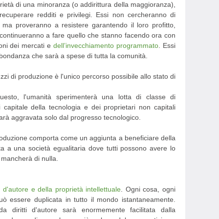
rietà di una minoranza (o addirittura della maggioranza),
ecuperare redditi e privilegi. Essi non cercheranno di
ma proveranno a resistere garantendo il loro profitto,
i continueranno a fare quello che stanno facendo ora con
ioni dei mercati e
dell’invecchiamento programmato
. Essi
bbondanza che sarà a spese di tutta la comunità.
zi di produzione è l'unico percorso possibile allo stato di
esto, l'umanità sperimenterà una lotta di classe di
di capitale della tecnologia e dei proprietari non capitali
sarà aggravata solo dal progresso tecnologico.
roduzione comporta come un aggiunta a beneficiare della
ita a una società egualitaria dove tutti possono avere lo
mancherà di nulla.
to d'autore e della proprietà intellettuale
. Ogni cosa, ogni
ò essere duplicata in tutto il mondo istantaneamente.
 diritti d'autore sarà enormemente facilitata dalla