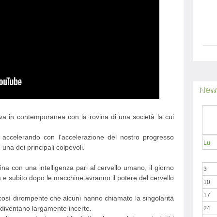
News
le va in contemporanea con la rovina di una società la cui
 accelerando con l'accelerazione del nostro progresso
Lu
è una dei principali colpevoli.
ina con una intelligenza pari al cervello umano, il giorno
3
e subito dopo le macchine avranno il potere del cervello
10
17
così dirompente che alcuni hanno chiamato la singolarità
i diventano largamente incerte.
24