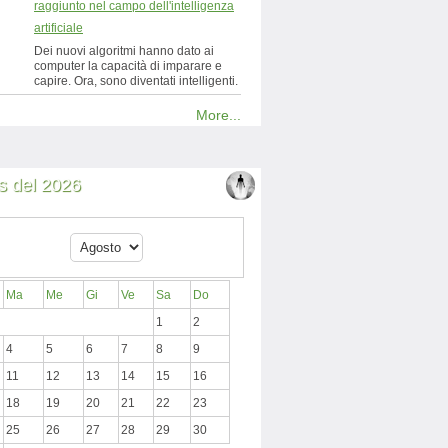
raggiunto nel campo dell'intelligenza
artificiale
Dei nuovi algoritmi hanno dato ai
computer la capacità di imparare e
capire. Ora, sono diventati intelligenti.
More...
 del 2026
Ma
Me
Gi
Ve
Sa
Do
1
2
4
5
6
7
8
9
11
12
13
14
15
16
18
19
20
21
22
23
25
26
27
28
29
30