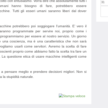
colto con entusiasmo. Vorrà dire che assolutamente tutti i
31
 umani hanno bisogno di fare, potrebbero essere
cchine. Tutti gli esseri umani saranno liberi dal dover
cchine potrebbero poi soggiogare l'umanità. E’ vero il
i saranno programmate per servire noi, proprio come i
le programmiamo per essere al nostro servizio. Un giorno
e una coscienza, ma è una caratteristica che non sarà
vogliamo usarli come servitori. Avremo la scelta di fare
coscienti proprio come abbiamo fatto la scelta tra fare un
o. La questione etica di usare macchine intelligenti come
o a pensare meglio e prendere decisioni migliori. Non si
a la stupidità naturale.