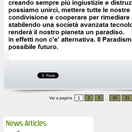
Vai a pagina
1
2
3
...
30
31
News Articles