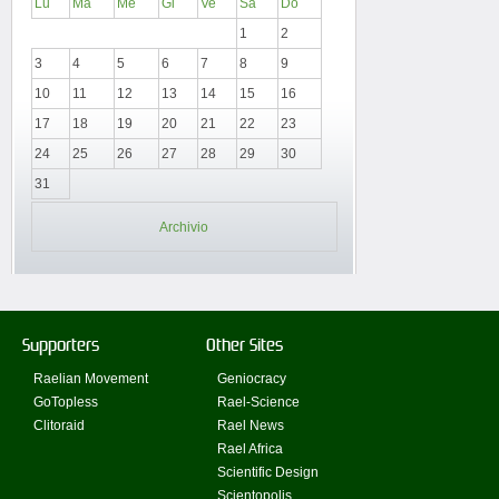
Lu
Ma
Me
Gi
Ve
Sa
Do
1
2
3
4
5
6
7
8
9
10
11
12
13
14
15
16
17
18
19
20
21
22
23
24
25
26
27
28
29
30
31
Archivio
Supporters
Other Sites
Raelian Movement
Geniocracy
GoTopless
Rael-Science
Clitoraid
Rael News
Rael Africa
Scientific Design
Scientopolis