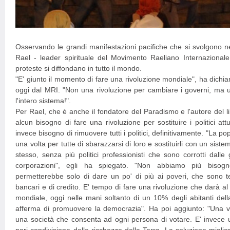
Osservando le grandi manifestazioni pacifiche che si svolgono nell
Rael - leader spirituale del Movimento Raeliano Internazionale
proteste si diffondano in tutto il mondo.
"E' giunto il momento di fare una rivoluzione mondiale", ha dichia
oggi dal MRI. "Non una rivoluzione per cambiare i governi, ma 
l'intero sistema!".
Per Rael, che è anche il fondatore del Paradismo e l'autore del l
alcun bisogno di fare una rivoluzione per sostituire i politici a
invece bisogno di rimuovere tutti i politici, definitivamente. "La
una volta per tutte di sbarazzarsi di loro e sostituirli con un sist
stesso, senza più politici professionisti che sono corrotti dalle 
corporazioni", egli ha spiegato. "Non abbiamo più bisog
permetterebbe solo di dare un po' di più ai poveri, che sono ten
bancari e di credito. E' tempo di fare una rivoluzione che darà al
mondiale, oggi nelle mani soltanto di un 10% degli abitanti del
afferma di promuovere la democrazia". Ha poi aggiunto: "Una 
una società che consenta ad ogni persona di votare. E' invece u
pari condivisione delle ricchezze della Terra. La soluzione migli