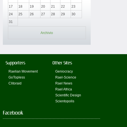
17
18
19
20
21
22
23
24
25
26
27
28
29
30
31
Archivio
Supporters
Other Sites
Raelian Movement
Geniocracy
GoTopless
Rael-Science
Clitoraid
Rael News
Rael Africa
Scientific Design
Scientopolis
Facebook