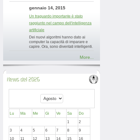
gennaio 14, 2015
Un traguardo importante è stato
raggiunto nel campo dell'intelligenza
artificiale
Dei nuovi algoritmi hanno dato ai
computer la capacità di imparare e
capire. Ora, sono diventati intelligenti.
More...
News del 2026
Lu
Ma
Me
Gi
Ve
Sa
Do
1
2
3
4
5
6
7
8
9
10
11
12
13
14
15
16