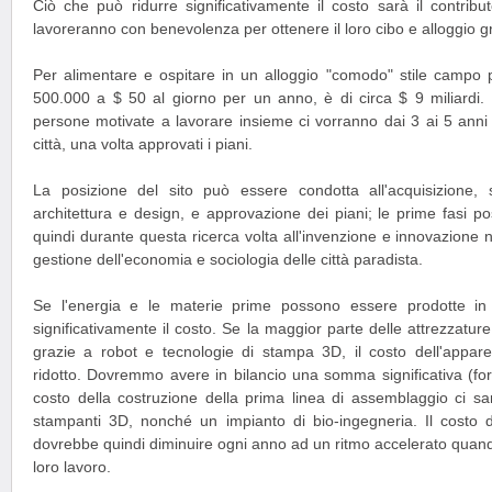
Ciò che può ridurre significativamente il costo sarà il contribu
lavoreranno con benevolenza per ottenere il loro cibo e alloggio gr
Per alimentare e ospitare in un alloggio "comodo" stile campo 
500.000 a $ 50 al giorno per un anno, è di circa $ 9 miliardi.
persone motivate a lavorare insieme ci vorranno dai 3 ai 5 anni
città, una volta approvati i piani.
La posizione del sito può essere condotta all'acquisizione, se
architettura e design, e approvazione dei piani; le prime fasi p
quindi durante questa ricerca volta all'invenzione e innovazione n
gestione dell'economia e sociologia delle città paradista.
Se l'energia e le materie prime possono essere prodotte in 
significativamente il costo. Se la maggior parte delle attrezzatur
grazie a robot e tecnologie di stampa 3D, il costo dell'appar
ridotto. Dovremmo avere in bilancio una somma significativa (forse
costo della costruzione della prima linea di assemblaggio ci sa
stampanti 3D, nonché un impianto di bio-ingegneria. Il costo d
dovrebbe quindi diminuire ogni anno ad un ritmo accelerato quando
loro lavoro.