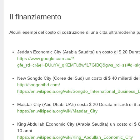
Il finanziamento
Alcuni esempi del costo di costruzione di una città ultramoderna 
Jeddah Economic City (Arabia Saudita) un costo di $ 20 Durata 
https://www.google.com.au/?
gfe_rd=cr&ei=DUuYV_qKEMTu8wfl17GIBQ&gws_rd=ssl#q=sky
New Songdo City (Corea del Sud) un costo di $ 40 miliardi dell
http://songdoibd.com/
https://en.wikipedia.org/wiki/Songdo_International_Business_Di
Masdar City (Abu Dhabi UAE) costa $ 20 Durata miliardi di 8 a
https://en.wikipedia.org/wiki/Masdar_City
King Abdullah Economic City (Arabia Saudita) un costo di $ 86
10 anni
https://en.wikipedia.org/wiki/King_Abdullah_Economic_City