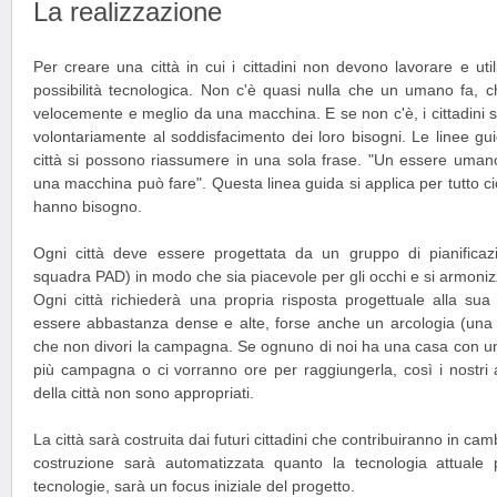
La realizzazione
Per creare una città in cui i cittadini non devono lavorare e uti
possibilità tecnologica. Non c'è quasi nulla che un umano fa, 
velocemente e meglio da una macchina. E se non c'è, i cittadini s
volontariamente al soddisfacimento dei loro bisogni. Le linee gui
città si possono riassumere in una sola frase. "Un essere uman
una macchina può fare". Questa linea guida si applica per tutto ciò 
hanno bisogno.
Ogni città deve essere progettata da un gruppo di pianificazio
squadra PAD) in modo che sia piacevole per gli occhi e si armonizz
Ogni città richiederà una propria risposta progettuale alla su
essere abbastanza dense e alte, forse anche un arcologia (una ci
che non divori la campagna. Se ognuno di noi ha una casa con un 
più campagna o ci vorranno ore per raggiungerla, così i nostri a
della città non sono appropriati.
La città sarà costruita dai futuri cittadini che contribuiranno in cam
costruzione sarà automatizzata quanto la tecnologia attuale p
tecnologie, sarà un focus iniziale del progetto.