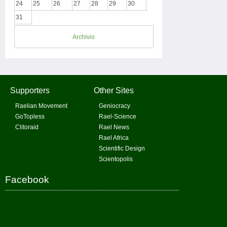
24
25
26
27
28
29
30
31
Archivio
Supporters
Other Sites
Raelian Movement
Geniocracy
GoTopless
Rael-Science
Clitoraid
Rael News
Rael Africa
Scientific Design
Scientopolis
Facebook