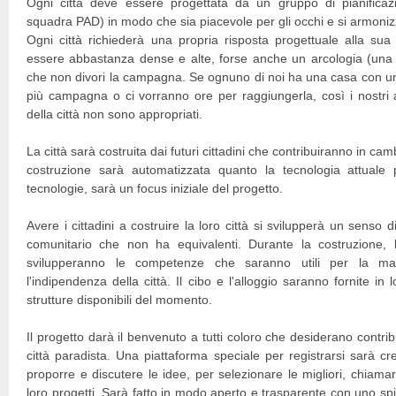
Ogni città deve essere progettata da un gruppo di pianificazio
squadra PAD) in modo che sia piacevole per gli occhi e si armonizz
Ogni città richiederà una propria risposta progettuale alla su
essere abbastanza dense e alte, forse anche un arcologia (una ci
che non divori la campagna. Se ognuno di noi ha una casa con un 
più campagna o ci vorranno ore per raggiungerla, così i nostri a
della città non sono appropriati.
La città sarà costruita dai futuri cittadini che contribuiranno in cam
costruzione sarà automatizzata quanto la tecnologia attuale p
tecnologie, sarà un focus iniziale del progetto.
Avere i cittadini a costruire la loro città si svilupperà un sens
comunitario che non ha equivalenti. Durante la costruzione,
svilupperanno le competenze che saranno utili per la ma
l'indipendenza della città. Il cibo e l'alloggio saranno fornite in 
strutture disponibili del momento.
Il progetto darà il benvenuto a tutti coloro che desiderano contrib
città paradista. Una piattaforma speciale per registrarsi sarà crea
proporre e discutere le idee, per selezionare le migliori, chiamar
loro progetti. Sarà fatto in modo aperto e trasparente con uno spi