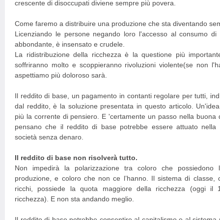
crescente di disoccupati diviene sempre più povera.
Come faremo a distribuire una produzione che sta diventando sem
Licenziando le persone negando loro l'accesso al consumo di
abbondante, è insensato e crudele.
La ridistribuzione della ricchezza è la questione più importan
soffriranno molto e scoppieranno rivoluzioni violente(se non l'h
aspettiamo più doloroso sarà.
Il reddito di base, un pagamento in contanti regolare per tutti, i
dal reddito, è la soluzione presentata in questo articolo. Un'id
più la corrente di pensiero. E 'certamente un passo nella buona di
pensano che il reddito di base potrebbe essere attuato nella f
società senza denaro.
Il reddito di base non risolverà tutto.
Non impedirà la polarizzazione tra coloro che possiedono 
produzione, e coloro che non ce l’hanno. Il sistema di classe,
ricchi, possiede la quota maggiore della ricchezza (oggi il
ricchezza). E non sta andando meglio.
Il reddito di base potrebbe consentire al capitalismo e al sistem