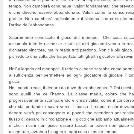
tempo. Non cambierà comunque i valori fondamentali che prevalgon
e che devono essere abbandonate. Valori come la concorrenza, 
profitto. Non cambierà radicalmente il sistema che ci sta tenen
l'arrivo dell’abbondanza.
Sicuramente conoscete il gioco del monopoli. Che cosa succe
accumula tutte le ricchezze e tutti gli altri giocatori vanno in rov
dichiarato vincitore, ma in realtà tutti perdono. Non c'è più gioco.
più reddito una volta che ha portato tutti gli altri giocatori alla rovin
Nell’ allegoria del monopoli, il reddito di base sarebbe come perme
a sufficienza per permettere ad ogni giocatore di giocare il tur
gioco.
Nel mondo reale, il denaro da dove dovrebbe venire ? Dai ricch
sono quelli che ce l'hanno. La classe media, coloro che h
progressivamente scomparendo e crea rivalità, come il concorso p
che sta portando i salari verso il basso. Il super ricchi dovran
denaro verrà poi consegnato ai poveri che spendono per restituir
flusso di denaro in circolazione è il gioco che abbiamo attualment
è che i ricchi non piace essere tassati ei poveri non piace e
accentrate, avranno bisogno in ogni caso di molto tempo!