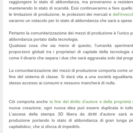
raggiungere lo stato di abbondanza, ma proveranno a resistere 
mantenendo lo stato di scarsità. Essi continueranno a fare quell
le limitazioni di produzione, le protezioni dei mercati e
dell’inve
saranno un ostacolo per lo stato di abbondanza che sarà a spese d
Pertanto la comunitarizzazione dei mezzi di produzione è l'unico pe
abbondanza portato dalla tecnologia.
Qualsiasi cosa che sia meno di questo, l'umanità speriment
proporzioni globali tra i proprietari di capitale della tecnologia 
come il divario che separa i due che sarà aggravata solo dal prog
La comunitarizzazione dei mezzi di produzione comporta come un 
fine del sistema di classe. Si darà vita a una società egualitari
stesso accesso ai consumi e nessuno mancherà di nulla.
Ciò comporta anche
la fine del diritto d'autore e della proprietà i
nuova creazione, ogni nuova idea può essere duplicata in tutt
L'ascesa della stampa 3D libera da diritti d'autore sarà en
produzione portando lo stato di abbondanza di gran lunga pi
capitalistico, che si sforza di impedirlo.