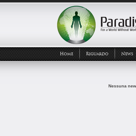
Home
Riguardo
News
Nessuna news