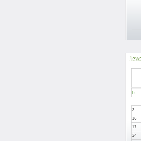
News
Lu
3
10
17
24