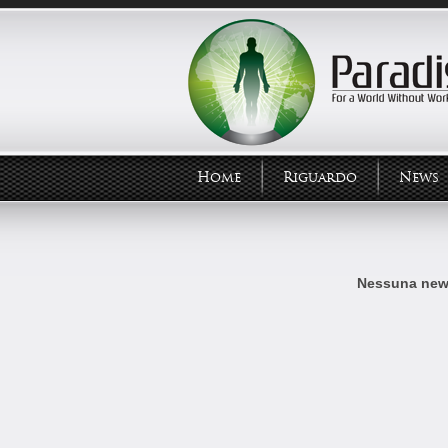
Home
Riguardo
News
Nessuna news